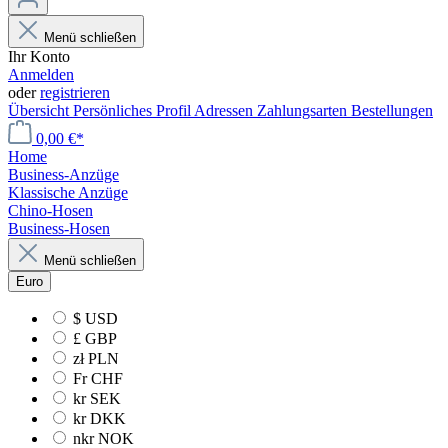
Menü schließen
Ihr Konto
Anmelden
oder
registrieren
Übersicht
Persönliches Profil
Adressen
Zahlungsarten
Bestellungen
0,00 €*
Home
Business-Anzüge
Klassische Anzüge
Chino-Hosen
Business-Hosen
Menü schließen
Euro
$
USD
£
GBP
zł
PLN
Fr
CHF
kr
SEK
kr
DKK
nkr
NOK