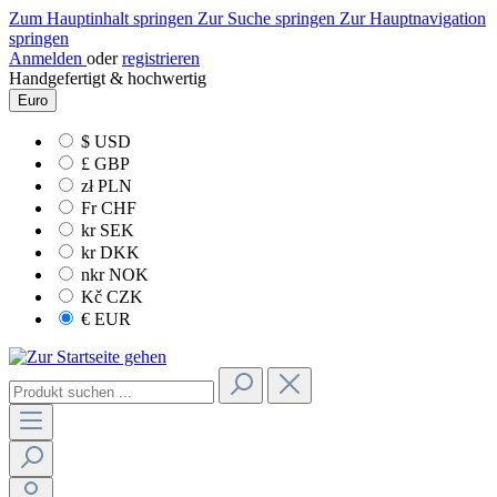
Zum Hauptinhalt springen
Zur Suche springen
Zur Hauptnavigation
springen
Anmelden
oder
registrieren
Handgefertigt & hochwertig
Euro
$
USD
£
GBP
zł
PLN
Fr
CHF
kr
SEK
kr
DKK
nkr
NOK
Kč
CZK
€
EUR